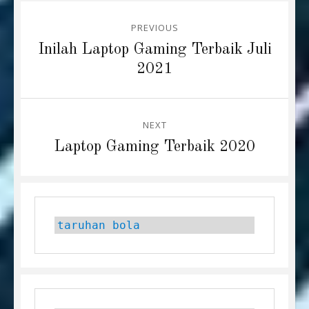
Post
PREVIOUS
navigation
Previous
Inilah Laptop Gaming Terbaik Juli
post:
2021
NEXT
Next
Laptop Gaming Terbaik 2020
post:
taruhan bola