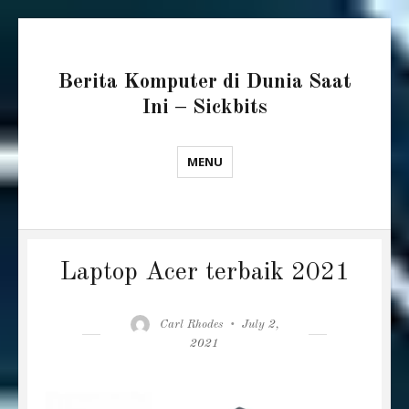
Berita Komputer di Dunia Saat
Ini – Sickbits
MENU
Laptop Acer terbaik 2021
Author
Posted
Carl Rhodes
July 2,
on
2021