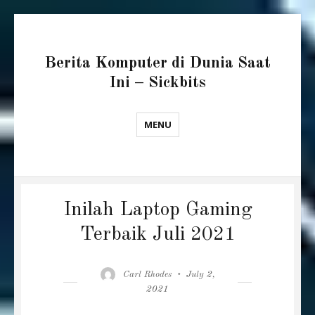
Berita Komputer di Dunia Saat
Ini – Sickbits
MENU
Inilah Laptop Gaming
Terbaik Juli 2021
Author
Posted
Carl Rhodes
July 2,
on
2021